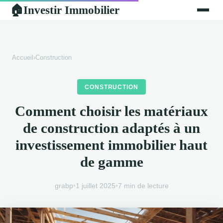
Investir Immobilier
🏠
Accueil
›
Construction
CONSTRUCTION
Comment choisir les matériaux
de construction adaptés à un
investissement immobilier haut
de gamme
grabp
•
1 juillet 2025
•
7 min de lecture