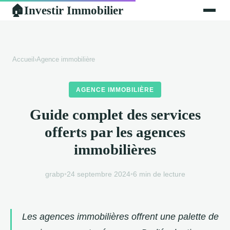
Investir Immobilier
🏠
Accueil
›
Agence immobilière
AGENCE IMMOBILIÈRE
Guide complet des services
offerts par les agences
immobilières
grabp
•
24 septembre 2024
•
6 min de lecture
Les agences immobilières offrent une palette de